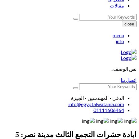
مقالات
close
menu
info
نص الوصف..
اتصل بنا
الدقي - المهندسين - الجيزة
info@egyptalwatania.com
01111606464
ابادة حشرات التجمع الثالث مدينة نصر: 5