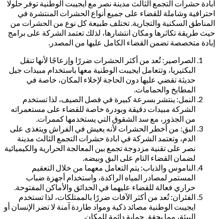
ابادة حشرات التجمع الثالث مدينة نصر مع ايجيبت الوطنية توفر حلولًا
احترافية وشاملة للقضاء على جميع أنواع الحشرات المنتشرة في
المناطق السكنية والتجارية. تختلف طبيعة كل نوع من الحشرات من
حيث طريقة تكاثرها ومكان انتشارها، لذلك تعتمد الشركة على برامج
إبادة متخصصة تضمن القضاء الكامل عليها من المصدر.
الصراصير: تُعد من أكثر الحشرات ضررًا وإزعاجًا لأنها تنقل
البكتيريا، وتتعامل ايجيبت الوطنية معها باستخدام مبيدات جيل
حديثة تقضي عليها دون الحاجة لإخلاء المكان، خاصة في
المطابخ والحمامات.
النمل: ينتشر بسرعة كبيرة في فصل الصيف، لذا تستخدم
الشركة مبيدات دقيقة وبودرة خاصة للقضاء على مستعمراته
من الجذور، مع سد الشقوق التي يستخدمها كممرات.
البق: من أخطر الحشرات لأنه يعيش في الفراش ويتغذى على
الدم، وتعتمد الشركة في ابادة حشرات التجمع الثالث مدينة
نصر على تقنية مزدوجة تجمع بين المعالجة الحرارية والكيميائية
لضمان القضاء التام على البق وبيضه.
الناموس والذباب: يتم التعامل معهما من خلال التعقيم
المستمر لمصادر المياه الراكدة، واستخدام أجهزة ضباب
حراري فعالة للقضاء عليهما في الحدائق والأماكن المفتوحة.
الفئران: تُعد من أكثر الآفات ضررًا بالممتلكات، لذا تستخدم
ايجيبت الوطنية مصائد ذكية ومواد طاردة آمنة لا تضر الإنسان أو
البيئة، مما يحقق حماية دائمة للمكان.