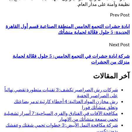
نظيفة وآمنة على مدار العام.
Prev Post
ابادة حشرات التجمع الخامس المنطقة الصناعية قسم أول القاهرة
الجديدة: 5 حلول فعّالة لحماية منشأتك
Next Post
شركة ابادة حشرات في التجمع الخامس: 5 حلول فعّالة لحماية
منزلك من الحشرات
آخر المقالات
شركات رش الصراصير تكشف: 3 تقنيات متطورة تقضي نهائياً
على الصراصير الخفية
رش مخازن المواد الغذائية: 4 أخطاء كارثية تدمر بضاعتك
وتغلق منشأتك فورا
مكافحة الآفات في الفنادق والقرى السياحية: 7 أسرار تشغيلية
تحمي سمعة منشأتك من الانهيار
شركة مكافحة النمل الأبيض: 3 خطوات تحمي شقتك وعفشك
بدون تكسير