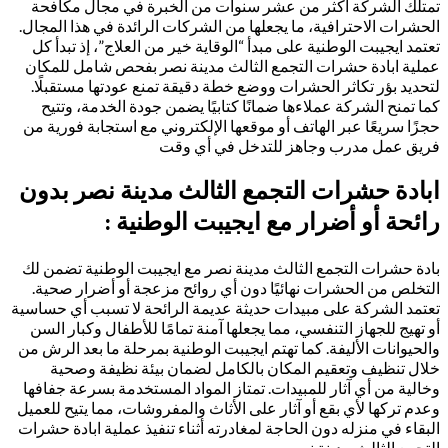
تمتلك الشركة أكثر من عشر سنوات من الخبرة في مجال مكافحة
الحشرات الاحترافية، ما يجعلها من الشركات الرائدة في هذا المجال.
تعتمد ايجيبت الوطنية على مبدأ “الوقاية خير من العلاج”، إذ تبدأ كل
عملية ابادة حشرات التجمع الثالث مدينة نصر بفحص شامل للمكان
لتحديد بؤر تكاثر الحشرات ووضع خطة دقيقة تمنع عودتها مستقبلًا.
كما تمنح الشركة عملاءها ضمانًا كتابيًا يضمن جودة الخدمة، وتتيح
حجزًا سريعًا عبر الهاتف أو موقعها الإلكتروني مع استجابة فورية من
فريق عمل مدرب وجاهز للتدخل في أي وقت
ابادة حشرات التجمع الثالث مدينة نصر بدون
رائحة أو أضرار مع ايجيبت الوطنية :
بادة حشرات التجمع الثالث مدينة نصر مع ايجيبت الوطنية تضمن لك
التخلص من الحشرات نهائيًا دون أي روائح مزعجة أو أضرار صحية.
تعتمد الشركة على مبيدات حديثة عديمة الرائحة لا تسبب أي حساسية
أو تهيج للجهاز التنفسي، مما يجعلها آمنة تمامًا للأطفال وكبار السن
والحيوانات الأليفة. كما تهتم ايجيبت الوطنية بمرحلة ما بعد الرش من
خلال تنظيف وتعقيم المكان بالكامل لضمان بيئة نظيفة وصحية
وخالية من أي آثار للمبيدات. تمتاز المواد المستخدمة بسرعة جفافها
وعدم تركها لأي بقع أو آثار على الأثاث والمفروشات، مما يتيح للعميل
البقاء في منزله دون الحاجة لمغادرته أثناء تنفيذ عملية ابادة حشرات
التجمع الثالث مدينة نصر.