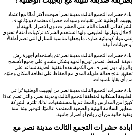
بطريقة صديقة للبيئة مع ايجيبت الوطنية :
ابادة حشرات التجمع الثالث مدينة نصر أصبحت أكثر أمانًا مع اعتماد
ايجيبت الوطنية على تقنيات ومبيدات خضراء معتمدة دوليًا. تهدف
الشركة إلى القضاء التام على الحشرات دون الإضرار بالبيئة أو
الإخلال بتوازنها الطبيعي. ولهذا تستخدم الشركة تركيبات آمنة لا تحتوي
على مواد كيميائية ضارة، ما يجعلها مناسبة للمنازل التي تضم أطفالًا
أو حيوانات أليفة.
ابادة حشرات التجمع الثالث مدينة نصر تتم باستخدام أجهزة رش
دقيقة الضغط، تضمن توزيع المبيد بشكل متساوٍ على جميع الأسطح
والزوايا دون إسراف في الكمية. هذه التقنية الحديثة تساعد على
تحقيق نتائج فعالة طويلة المدى مع الحفاظ على نظافة المكان وخلوّه
من أي بقايا للمبيدات.
ابادة حشرات التجمع الثالث مدينة نصر من ايجيبت الوطنية تُراعي
الطبيعة السكانية لمنطقة التجمع الثالث ومدينة نصر، والتي تضم عددًا
كبيرًا من المدارس والمطاعم والمستشفيات. لذلك تلتزم الشركة
بمعايير السلامة البيئية والصحية المعتمدة عالميًا، لتوفير بيئة آمنة
ونقية خالية من أي روائح أو أضرار جانبية.
ابادة حشرات التجمع الثالث مدينة نصر مع