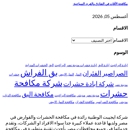
مكافحة الآفات في الفنادق والقرى السياحية:
أغسطس 05, 2026
الاقسام
الاقسام
الوسوم
ابادة البراغيث
ابادة البق
ابادة حشرات مدينة نصر
البراغيث
البق
الحشرات المنزلية
بق الفراش
الصراصير
الفئران
النمل
النمل الابيض
حشرات
شركة مكافحة
شركة ابادة حشرات
مدينة نصر
حشرات
مكافحة البق
مدينة نصر
مدينتي
مكافحة البراغيث
مكافحة الذباب
مدينتي
مكافحة الصراصير
مكافحة الفئران
مكافحة النمل الابيض
شركة ايجيبت الوطنية رائدة في مكافحة الحشرات والقوارض في
مصر ولديها قاعدة عملاء كبيرة جدا سواء الافراد او الشركات، وتقدم
خدماتها في جميع محافظات مصر بأحدث تقنية متطورة في مكافحة