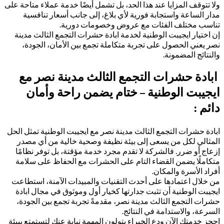
ولا تتوقف المزايا عند هذا الحد، بل تشمل أيضًا خدمة عملاء متاحة على
مدار الساعة واستجابة فورية لأي بلاغ، إلى جانب أسعار تنافسية
تناسب مختلف الفئات مع عروض وخصومات دورية.
إن اختيار ايجيبت الوطنية لخدمة ابادة حشرات التجمع الثالث مدينة
نصر يعني الحصول على تجربة متكاملة تجمع بين الأمان، الجودة،
والنتائج المضمونة.
ابادة حشرات التجمع الثالث مدينة نصر مع
ايجيبت الوطنية – ختام يضمن راحة وأمان
دائم :
ابادة حشرات التجمع الثالث مدينة نصر مع ايجيبت الوطنية تمثل الحل
المثالي لكل من يسعى إلى بيئة نظيفة وصحية خالية من أي مصدر
إزعاج أو ضرر. فالشركة لا تقدم مجرد خدمة مؤقتة، بل توفر نظامًا
متكاملًا يضمن القضاء التام على الحشرات مع الحفاظ على سلامة
أفراد الأسرة والمكان.
من خلال اعتمادها على أحدث التقنيات والمبيدات الآمنة، استطاعت
ايجيبت الوطنية أن تثبت جدارتها كخيار أول وموثوق في مجال ابادة
حشرات التجمع الثالث مدينة نصر، مقدمةً تجربة تجمع بين الجودة،
السرعة، والاستدامة في النتائج.
احجز خدمتك الآن ودع الخبراء يتولون المهمة نيابة عنك لتستمتع ببيئة