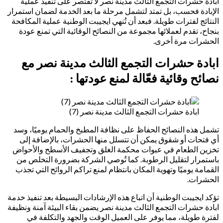
ابادة حشرات التجمع الثالث مدينة نصر لا تقتصر على تنفيذ عملية
الإبادة فحسب، بل تمتد لتشمل مرحلة ما بعد الخدمة لضمان استمرار
النتائج لفترات طويلة. فبعد أن تُنهي ايجيبت الوطنية عملية المكافحة
بنجاح، تقدم لعملائها مجموعة من النصائح الوقائية التي تمنع عودة
الحشرات مرة أخرى.
ابادة حشرات التجمع الثالث مدينة نصر مع
نصائح وقائية فعّالة لمنع عودتها :
ابادة حشرات التجمع الثالث مدينة نصر (7)
تشمل هذه النصائح الحفاظ على نظافة المطبخ والحمام يوميًا، وسد
أي فتحات أو شقوق يمكن أن تتسلل منها الحشرات، بالإضافة إلى
تخزين الطعام في عبوات محكمة الغلق وتجفيف الأسطح والأحواض
باستمرار لتقليل الرطوبة. كما تُوصي الشركة بضرورة التخلص من
القمامة يوميًا وتهوية المكان بانتظام لمنع تراكم الروائح التي تجذب
الحشرات.
تؤكد ايجيبت الوطنية أن اتباع هذه الإرشادات البسيطة بعد تنفيذ خدمة
ابادة حشرات التجمع الثالث مدينة نصر يضمن بقاء البيئة آمنة ونظيفة
لفترة طويلة، مما يوفر على العميل الوقت والجهد والتكلفة في