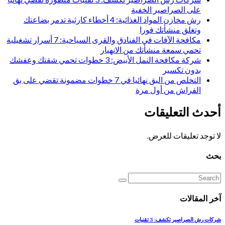
على الصراصير الخفية
رش مخازن المواد الغذائية: 4 أخطاء كارثية تدمر بضاعتك
وتغلق منشأتك فورا
مكافحة الآفات في الفنادق والقرى السياحية: 7 أسرار تشغيلية
تحمي سمعة منشأتك من الانهيار
شركة مكافحة النمل الأبيض: 3 خطوات تحمي شقتك وعفشك
بدون تكسير
التخلص من البق نهائيا في 7 خطوات مضمونة تقضي على بق
الفراش من أول مرة
أحدث التعليقات
لا توجد تعليقات للعرض.
بحث
آخر المقالات
شركات رش الصراصير تكشف: 3 تقنيات