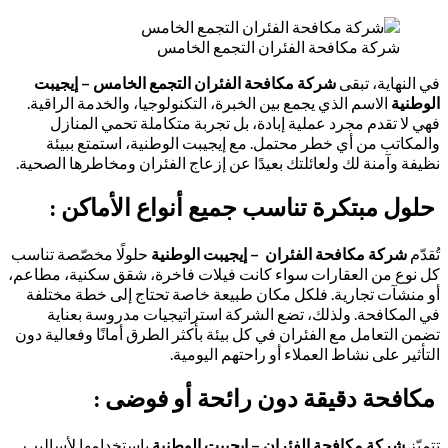
شركة مكافحة الفئران التجمع الخامس
في النهاية، تبقى
شركة مكافحة الفئران التجمع الخامس – إيجيبت
الوطنية
الاسم الذي يجمع بين الخبرة، التكنولوجيا، والخدمة الراقية.
فهي لا تقدم مجرد عملية إبادة، بل تجربة متكاملة تحمي المنازل
والمكاتب من أي خطر محتمل. مع إيجيبت الوطنية، استمتع ببيئة
نظيفة وآمنة لك ولعائلتك بعيدًا عن إزعاج الفئران ومخاطرها الصحية.
حلول مبتكرة تناسب جميع أنواع الأماكن :
تُقدّم
شركة مكافحة الفئران – إيجيبت الوطنية
حلولًا مخصّصة تناسب
كل نوع من العقارات سواء كانت فيلات فاخرة، شقق سكنية، مطاعم،
أو منشآت تجارية. فلكل مكان طبيعة خاصة تحتاج إلى خطة مختلفة
في المكافحة. ولذلك، تضع الشركة استراتيجيات مدروسة بعناية
تضمن التعامل مع الفئران في كل بيئة بأكثر الطرق أمانًا وفعالية دون
التأثير على نشاط العملاء أو راحتهم اليومية.
مكافحة دقيقة دون رائحة أو فوضى :
تتميّز
شركة مكافحة الفئران – إيجيبت الوطنية
باستخدامها لأساليب