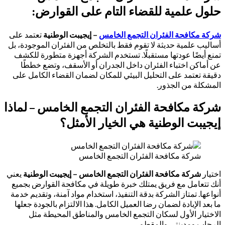
حلول علمية للقضاء التام على القوارض:
شركة مكافحة الفئران التجمع الخامس
– إيجيبت الوطنية
تعتمد على
أساليب علمية حديثة لا تقوم فقط بالتخلص من الفئران الموجودة، بل
تمنع أيضًا عودتها مستقبلًا. تستخدم الشركة أجهزة متطورة للكشف
عن أماكن اختباء الفئران داخل الجدران أو الأسقف، وتضع خططًا
دقيقة تعتمد على التحليل البيئي للمكان لضمان القضاء الكامل على
المشكلة من الجذور.
شركة مكافحة الفئران التجمع الخامس – لماذا
إيجيبت الوطنية هي الخيار الأمثل؟
شركة مكافحة الفئران التجمع الخامس
اختيار
شركة مكافحة الفئران التجمع الخامس – إيجيبت الوطنية
يعني
أنك تتعامل مع فريق يمتلك خبرة طويلة في مكافحة القوارض بجميع
أنواعها. تمتاز الشركة بدقة التنفيذ، استخدام مواد آمنة، وتقديم خدمة
ما بعد الإبادة لضمان رضا العميل الكامل. هذا الالتزام بالجودة جعلها
الاختيار الأول لسكان التجمع الخامس والمناطق المحيطة مثل
الرحاب ومدينتي والمقطم.