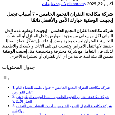
أكتوبر 29, 2025
elkhorassy
لا توجد تعليقات
شركة مكافحة الفئران التجمع الخامس – 7 أسباب تجعل
إيجيبت الوطنية خيارك الآمن والأفضل دائمًا
شركة مكافحة الفئران التجمع الخامس – إيجيبت الوطنية
تقدم الحل
النهائي لكل من يعاني من وجود القوارض داخل المنازل أو المنشآت
التجارية. فالفئران ليست مجرد مصدر إزعاج، بل تشكّل خطرًا صحيًا
حقيقيًا لأنها تنقل الأمراض وتتسبب في تلف الأثاث والأسلاك والأطعمة.
لذلك، فإن التعامل مع شركة محترفة ومتخصصة مثل
إيجيبت الوطنية
يضمن لك بيئة آمنة خالية من أي آثار للفئران أو الحشرات الأخرى.
جدول المحتويات
شركة مكافحة الفئران التجمع الخامس – حلول علمية للقضاء التام
على القوارض:
شركة مكافحة الفئران التجمع الخامس – لماذا إيجيبت الوطنية هي
الخيار الأمثل؟
شركة مكافحة الفئران التجمع الخامس – أحدث التقنيات في التعقب
والإبادة :