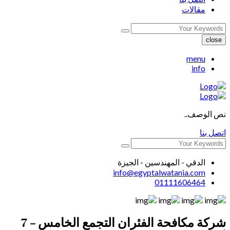
مقالات
close
menu
info
نص الوصف..
اتصل بنا
الدقي - المهندسين - الجيزة
info@egyptalwatania.com
01111606464
شركة مكافحة الفئران التجمع الخامس – 7