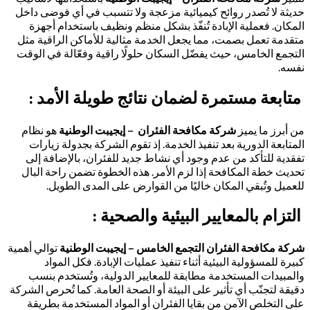
حديثة لا تُصدر روائح كيميائية مزعجة ولا تتسبب في أي فوضى داخل
المكان. فعملية الإبادة تُنفّذ بشكل منظم ونظيف باستخدام أجهزة
متقدمة تعمل بصمت، مما يجعل الخدمة مثالية للأماكن الراقية مثل
التجمع الخامس، حيث يفضّل السكان حلولًا راقية وفعّالة في الوقت
نفسه.
متابعة مستمرة لضمان نتائج طويلة الأمد :
من أبرز ما يميز
شركة مكافحة الفئران – إيجيبت الوطنية
هو نظام
المتابعة الدورية بعد تنفيذ الخدمة. إذ تقوم الشركة بجدولة زيارات
تفقدية للتأكد من عدم وجود أي نشاط جديد للفئران، بالإضافة إلى
تحديث خطة المكافحة إذا لزم الأمر. هذه الخطوة تضمن راحة البال
للعميل وتُبقي المكان خاليًا من القوارض على المدى الطويل.
التزام بالمعايير البيئية والصحية :
شركة مكافحة الفئران التجمع الخامس – إيجيبت الوطنية
توالي أهمية
كبيرة للمسؤولية البيئية أثناء تنفيذ عمليات الإبادة. فكل المواد
والمبيدات المستخدمة مطابقة للمعايير الدولية، وتُستخدم بنسب
دقيقة لتجنّب أي تأثير على البيئة أو الصحة العامة. كما تُحرص الشركة
على التخلص الآمن من بقايا الفئران أو المواد المستخدمة بطريقة