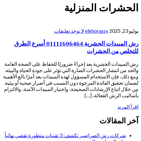
الحشرات المنزلية
يوليو 23, 2025
elkhorassy
لا توجد تعليقات
رش المبيدات الحشرية 01111606464 أسرع الطرق
للتخلص من الحشرات
رش المبيدات الحشرية يعد إجراءً ضروريًا للحفاظ على الصحة العامة
والحد من انتشار الحشرات الضارة التي تؤثر على جودة الحياة والبيئة.
ومع ذلك، فإن الاستخدام المسؤول لهذه المبيدات يعد أمرًا بالغ الأهمية
لضمان تحقيق الفائدة المرجوة دون التسبب في أضرار صحية أو بيئية.
من خلال اتباع الإرشادات الصحيحة، واختيار المبيدات الآمنة، والالتزام
بأساليب الرش الفعالة، […]
اقرأ المزيد
آخر المقالات
شركات رش الصراصير تكشف: 3 تقنيات متطورة تقضي نهائياً