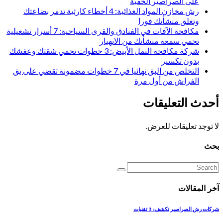
على الصراصير الخفية
رش مخازن المواد الغذائية: 4 أخطاء كارثية تدمر بضاعتك
وتغلق منشأتك فورا
مكافحة الآفات في الفنادق والقرى السياحية: 7 أسرار تشغيلية
تحمي سمعة منشأتك من الانهيار
شركة مكافحة النمل الأبيض: 3 خطوات تحمي شقتك وعفشك
بدون تكسير
التخلص من البق نهائيا في 7 خطوات مضمونة تقضي على بق
الفراش من أول مرة
أحدث التعليقات
لا توجد تعليقات للعرض.
بحث
آخر المقالات
شركات رش الصراصير تكشف: 3 تقنيات